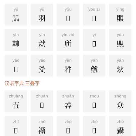
yǔ
yǔ
yǒu
yōu zī
yīng
㼌
羽
𦏇
𢆶
賏
yìn
yín
yín zhì
yì
yào
䡛
㹜
斦
𢨳
覞
yáo
yáo
yàn
yán
yán
𠑐
爻
牪
虤
炏
汉语字典 三叠字
zhuàng
zhuàn
zhuǎn
zhōu
zhòng
壵
𠊩
孨
𢏝
众
zhī
zhě
zhé
zhé
zhé
𦏤
襵
𨐃
𥤋
䝕