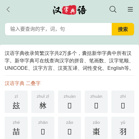
汉语字典收录简繁汉字共2万多个，囊括新华字典中所有汉
字。新华字典可在线查询汉字的拼音、笔画数、汉字笔顺、
UNICODE、汉字方言、汉英互译、词性变化、English等。
汉语字典 二叠字
zī
zhuǐ zǐ
zhuàn
zhuàn
zhí
玆
沝
𩔊
𠨎
𪙹
zhé
zhān
zǎo
zǎo
yǔ
喆
𦧚
𢄀
棗
羽