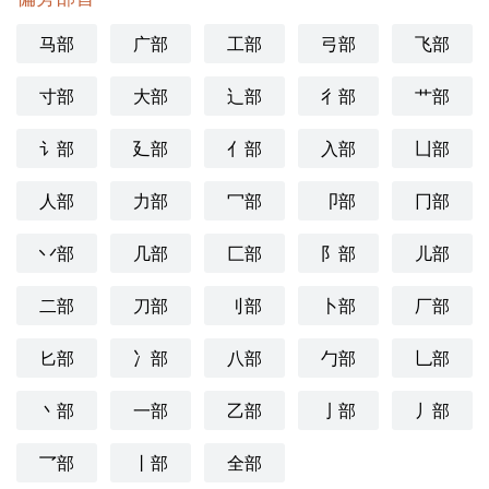
马部
广部
工部
弓部
飞部
寸部
大部
辶部
彳部
艹部
讠部
廴部
亻部
入部
凵部
人部
力部
冖部
卩部
冂部
丷部
几部
匚部
阝部
儿部
二部
刀部
刂部
卜部
厂部
匕部
冫部
八部
勹部
乚部
丶部
一部
乙部
亅部
丿部
乛部
丨部
全部