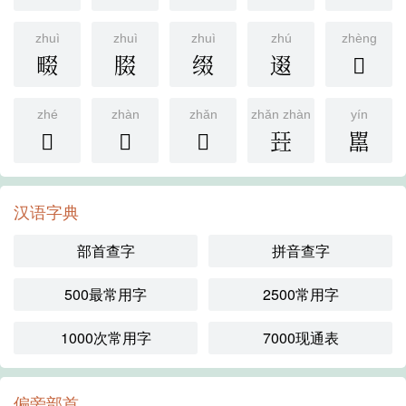
zhuì
zhuì
zhuì
zhú
zhèng
畷
腏
缀
逫
𠔻
zhé
zhàn
zhǎn
zhǎn zhàn
yín
𪚥
𧝑
𥴐
㠭
嚚
汉语字典
部首查字
拼音查字
500最常用字
2500常用字
1000次常用字
7000现通表
偏旁部首